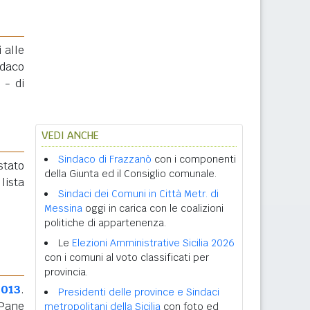
 alle
ndaco
 - di
VEDI ANCHE
Sindaco di Frazzanò
con i componenti
 stato
della Giunta ed il Consiglio comunale.
ista
Sindaci dei Comuni in Città Metr. di
Messina
oggi in carica con le coalizioni
politiche di appartenenza.
Le
Elezioni Amministrative Sicilia 2026
con i comuni al voto classificati per
provincia.
2013
.
Presidenti delle province e Sindaci
 Pane
metropolitani della Sicilia
con foto ed