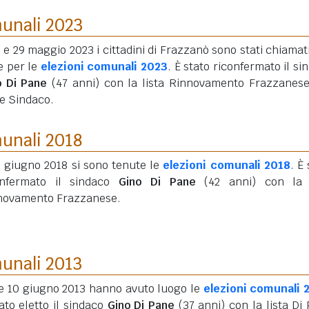
munali 2023
8 e 29 maggio 2023 i cittadini di Frazzanò sono stati chiamati
e per le
elezioni comunali 2023
. È stato riconfermato il si
o Di Pane
(47 anni)
con la lista Rinnovamento Frazzanese
e Sindaco.
munali 2018
0 giugno 2018 si sono tenute le
elezioni comunali 2018
. È
onfermato il sindaco
Gino Di Pane
(42 anni)
con la l
novamento Frazzanese.
munali 2013
9 e 10 giugno 2013 hanno avuto luogo le
elezioni comunali 
ato eletto il sindaco
Gino Di Pane
(37 anni)
con la lista Di