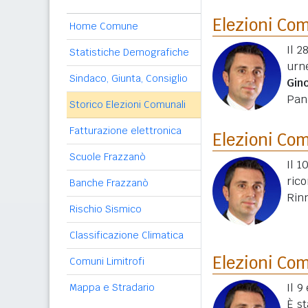
Elezioni Co
Home Comune
Il 2
Statistiche Demografiche
urn
Sindaco, Giunta, Consiglio
Gin
Pan
Storico Elezioni Comunali
Fatturazione elettronica
Elezioni Co
Scuole Frazzanò
Il 1
ric
Banche Frazzanò
Rin
Rischio Sismico
Classificazione Climatica
Elezioni Co
Comuni Limitrofi
Il 
Mappa e Stradario
È st