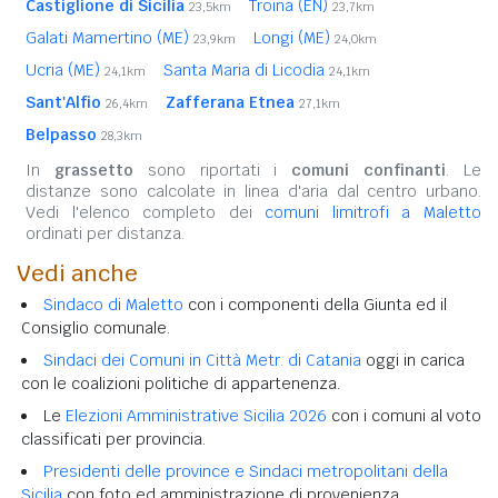
Castiglione di Sicilia
Troina (EN)
23,5km
23,7km
Galati Mamertino (ME)
Longi (ME)
23,9km
24,0km
Ucria (ME)
Santa Maria di Licodia
24,1km
24,1km
Sant'Alfio
Zafferana Etnea
26,4km
27,1km
Belpasso
28,3km
In
grassetto
sono riportati i
comuni confinanti
. Le
distanze sono calcolate in linea d'aria dal centro urbano.
Vedi l'elenco completo dei
comuni limitrofi a Maletto
ordinati per distanza.
Vedi anche
Sindaco di Maletto
con i componenti della Giunta ed il
Consiglio comunale.
Sindaci dei Comuni in Città Metr. di Catania
oggi in carica
con le coalizioni politiche di appartenenza.
Le
Elezioni Amministrative Sicilia 2026
con i comuni al voto
classificati per provincia.
Presidenti delle province e Sindaci metropolitani della
Sicilia
con foto ed amministrazione di provenienza.