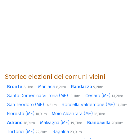
Storico elezioni dei comuni vicini
Bronte
Maniace
Randazzo
5,1km
8,2km
9,2km
Santa Domenica Vittoria (ME)
Cesarò (ME)
13,1km
13,2km
San Teodoro (ME)
Roccella Valdemone (ME)
14,6km
17,3km
Floresta (ME)
Moio Alcantara (ME)
18,0km
18,3km
Adrano
Malvagna (ME)
Biancavilla
18,9km
19,7km
20,6km
Tortorici (ME)
Ragalna
22,5km
23,0km