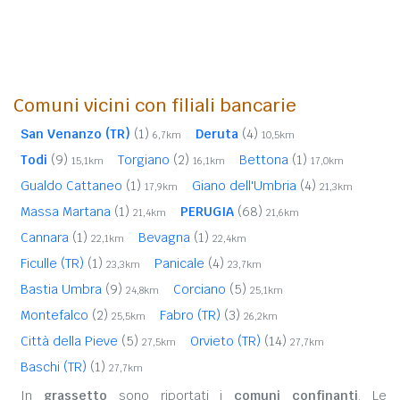
Comuni vicini con filiali bancarie
San Venanzo (TR)
(1)
Deruta
(4)
6,7km
10,5km
Todi
(9)
Torgiano
(2)
Bettona
(1)
15,1km
16,1km
17,0km
Gualdo Cattaneo
(1)
Giano dell'Umbria
(4)
17,9km
21,3km
Massa Martana
(1)
PERUGIA
(68)
21,4km
21,6km
Cannara
(1)
Bevagna
(1)
22,1km
22,4km
Ficulle (TR)
(1)
Panicale
(4)
23,3km
23,7km
Bastia Umbra
(9)
Corciano
(5)
24,8km
25,1km
Montefalco
(2)
Fabro (TR)
(3)
25,5km
26,2km
Città della Pieve
(5)
Orvieto (TR)
(14)
27,5km
27,7km
Baschi (TR)
(1)
27,7km
In
grassetto
sono riportati i
comuni confinanti
. Le