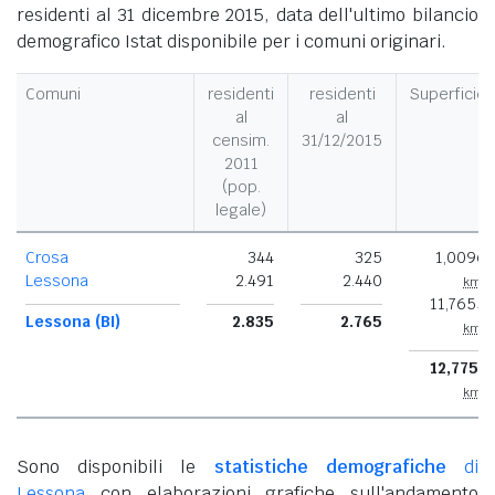
residenti al 31 dicembre 2015, data dell'ultimo bilancio
demografico Istat disponibile per i comuni originari.
Comuni
residenti
residenti
Superficie
al
al
censim.
31/12/2015
2011
(pop.
legale)
Crosa
344
325
1,0096
Lessona
2.491
2.440
km²
11,7655
Lessona (BI)
2.835
2.765
km²
12,7751
km²
Sono disponibili le
statistiche demografiche
di
Lessona
con elaborazioni grafiche sull'andamento