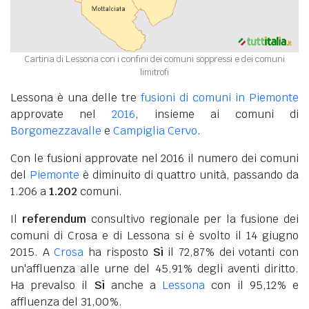
Cartina di Lessona con i confini dei comuni soppressi e dei comuni
limitrofi
Lessona è una delle tre
fusioni di comuni in Piemonte
approvate nel
2016
, insieme ai comuni di
Borgomezzavalle
e
Campiglia Cervo
.
Con le fusioni approvate nel 2016 il numero dei comuni
del
Piemonte
è diminuito di quattro unità, passando da
1.206 a
1.202
comuni.
Il
referendum
consultivo regionale per la fusione dei
comuni di Crosa e di Lessona si è svolto il 14 giugno
2015. A
Crosa
ha risposto
Sì
il 72,87% dei votanti con
un'affluenza alle urne del 45,91% degli aventi diritto.
Ha prevalso il
Sì
anche a
Lessona
con il 95,12% e
affluenza del 31,00%.