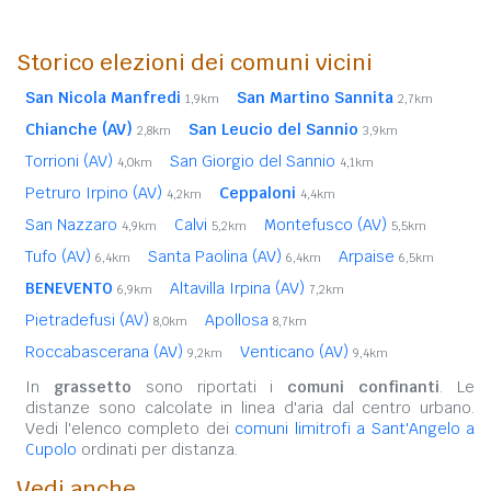
Storico elezioni dei comuni vicini
San Nicola Manfredi
San Martino Sannita
1,9km
2,7km
Chianche (AV)
San Leucio del Sannio
2,8km
3,9km
Torrioni (AV)
San Giorgio del Sannio
4,0km
4,1km
Petruro Irpino (AV)
Ceppaloni
4,2km
4,4km
San Nazzaro
Calvi
Montefusco (AV)
4,9km
5,2km
5,5km
Tufo (AV)
Santa Paolina (AV)
Arpaise
6,4km
6,4km
6,5km
BENEVENTO
Altavilla Irpina (AV)
6,9km
7,2km
Pietradefusi (AV)
Apollosa
8,0km
8,7km
Roccabascerana (AV)
Venticano (AV)
9,2km
9,4km
In
grassetto
sono riportati i
comuni confinanti
. Le
distanze sono calcolate in linea d'aria dal centro urbano.
Vedi l'elenco completo dei
comuni limitrofi a Sant'Angelo a
Cupolo
ordinati per distanza.
Vedi anche