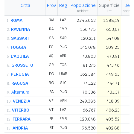
Città
Prov
Reg
Popolazione
Superficie
Dens
residenti
km²
abitant
ROMA
RM
LAZ
2.745.062
1.288,19
2
1.
RAVENNA
RA
EMR
156.475
653,67
2.
SASSARI
SS
SAR
120.231
547,08
3.
FOGGIA
FG
PUG
145.078
509,25
4.
L'AQUILA
AQ
ABR
70.803
473,91
5.
GROSSETO
GR
TOS
81.275
473,46
6.
PERUGIA
PG
UMB
162.384
449,63
7.
RAGUSA
RG
SIC
74.122
444,71
8.
Altamura
BA
PUG
70.336
431,37
9.
VENEZIA
VE
VEN
249.385
418,39
10.
VITERBO
VT
LAZ
66.767
406,23
11.
FERRARA
FE
EMR
129.048
405,52
12.
ANDRIA
BT
PUG
96.520
402,88
13.