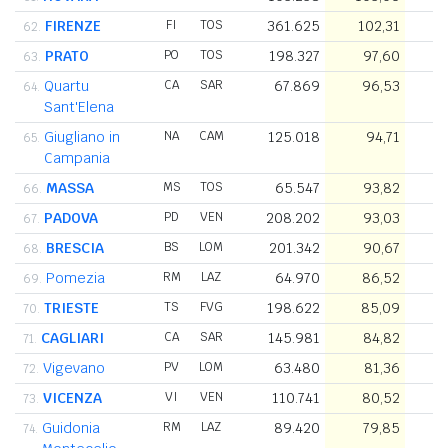
FIRENZE
FI
TOS
361.625
102,31
3
62.
PRATO
PO
TOS
198.327
97,60
2
63.
Quartu
CA
SAR
67.869
96,53
64.
Sant'Elena
Giugliano in
NA
CAM
125.018
94,71
1
65.
Campania
MASSA
MS
TOS
65.547
93,82
66.
PADOVA
PD
VEN
208.202
93,03
2
67.
BRESCIA
BS
LOM
201.342
90,67
2
68.
Pomezia
RM
LAZ
64.970
86,52
69.
TRIESTE
TS
FVG
198.622
85,09
2
70.
CAGLIARI
CA
SAR
145.981
84,82
1
71.
Vigevano
PV
LOM
63.480
81,36
72.
VICENZA
VI
VEN
110.741
80,52
1
73.
Guidonia
RM
LAZ
89.420
79,85
1
74.