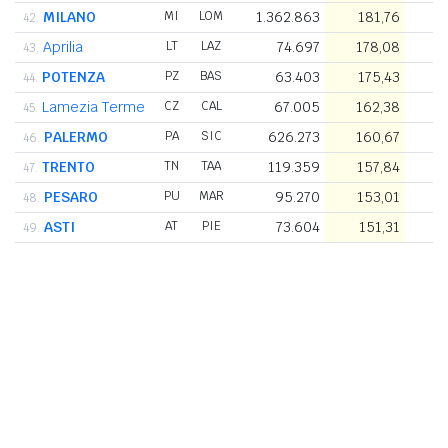
MILANO
MI
LOM
1.362.863
181,76
7
42.
Aprilia
LT
LAZ
74.697
178,08
43.
POTENZA
PZ
BAS
63.403
175,43
44.
Lamezia Terme
CZ
CAL
67.005
162,38
45.
PALERMO
PA
SIC
626.273
160,67
3
46.
TRENTO
TN
TAA
119.359
157,84
47.
PESARO
PU
MAR
95.270
153,01
48.
ASTI
AT
PIE
73.604
151,31
49.