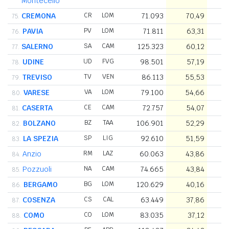
Montecelio
CREMONA
CR
LOM
71.093
70,49
1
75.
PAVIA
PV
LOM
71.811
63,31
1
76.
SALERNO
SA
CAM
125.323
60,12
2
77.
UDINE
UD
FVG
98.501
57,19
1
78.
TREVISO
TV
VEN
86.113
55,53
1
79.
VARESE
VA
LOM
79.100
54,66
1
80.
CASERTA
CE
CAM
72.757
54,07
1
81.
BOLZANO
BZ
TAA
106.901
52,29
2
82.
LA SPEZIA
SP
LIG
92.610
51,59
1
83.
Anzio
RM
LAZ
60.063
43,86
1
84.
Pozzuoli
NA
CAM
74.665
43,84
1
85.
BERGAMO
BG
LOM
120.629
40,16
3
86.
COSENZA
CS
CAL
63.449
37,86
1
87.
COMO
CO
LOM
83.035
37,12
2
88.