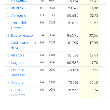
PESCARA
PE
ABR
118.487
34,42
3
89.
MONZA
MB
LOM
123.672
33,08
3
90.
Viareggio
LU
TOS
60.680
32,73
1
91.
Torre del
NA
CAM
78.839
30,67
2
92.
Greco
Busto Arsizio
VA
LOM
84.595
30,66
2
93.
Castellammare
NA
CAM
61.937
17,99
3
94.
di Stabia
Afragola
NA
CAM
61.581
17,91
3
95.
Legnano
MI
LOM
60.980
17,70
3
96.
Cinisello
MI
LOM
75.154
12,72
5.
97.
Balsamo
Casoria
NA
CAM
73.257
12,10
6
98.
Sesto San
MI
LOM
78.850
11,74
6
99.
Giovanni