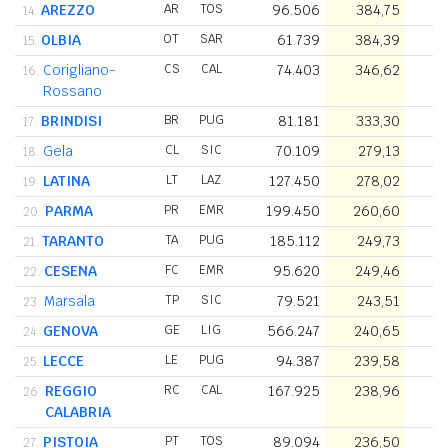
AREZZO
AR
TOS
96.506
384,75
14.
OLBIA
OT
SAR
61.739
384,39
15.
Corigliano-
CS
CAL
74.403
346,62
16.
Rossano
BRINDISI
BR
PUG
81.181
333,30
17.
Gela
CL
SIC
70.109
279,13
18.
LATINA
LT
LAZ
127.450
278,02
19.
PARMA
PR
EMR
199.450
260,60
20.
TARANTO
TA
PUG
185.112
249,73
21.
CESENA
FC
EMR
95.620
249,46
22.
Marsala
TP
SIC
79.521
243,51
23.
GENOVA
GE
LIG
566.247
240,65
2
24.
LECCE
LE
PUG
94.387
239,58
25.
REGGIO
RC
CAL
167.925
238,96
26.
CALABRIA
PISTOIA
PT
TOS
89.094
236,50
27.