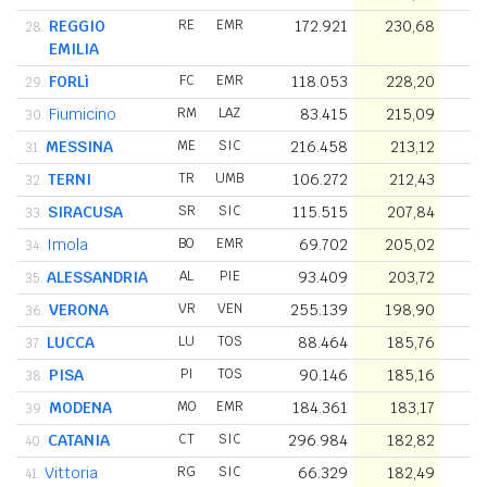
REGGIO
RE
EMR
172.921
230,68
28.
EMILIA
FORLì
FC
EMR
118.053
228,20
29.
Fiumicino
RM
LAZ
83.415
215,09
30.
MESSINA
ME
SIC
216.458
213,12
1
31.
TERNI
TR
UMB
106.272
212,43
32.
SIRACUSA
SR
SIC
115.515
207,84
33.
Imola
BO
EMR
69.702
205,02
34.
ALESSANDRIA
AL
PIE
93.409
203,72
35.
VERONA
VR
VEN
255.139
198,90
1
36.
LUCCA
LU
TOS
88.464
185,76
37.
PISA
PI
TOS
90.146
185,16
38.
MODENA
MO
EMR
184.361
183,17
1
39.
CATANIA
CT
SIC
296.984
182,82
1
40.
Vittoria
RG
SIC
66.329
182,49
41.