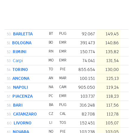
BARLETTA
BT
PUG
92.067
149,45
50.
BOLOGNA
BO
EMR
391.473
140,86
2
51.
RIMINI
RN
EMR
150.774
135,82
1
52.
Carpi
MO
EMR
74.041
131,54
53.
TORINO
TO
PIE
855.654
130,00
6
54.
ANCONA
AN
MAR
100.151
125,13
55.
NAPOLI
NA
CAM
905.050
119,24
7
56.
PIACENZA
PC
EMR
103.737
118,23
57.
BARI
BA
PUG
316.248
117,56
2
58.
CATANZARO
CZ
CAL
82.708
112,78
59.
LIVORNO
LI
TOS
152.451
105,07
1
60.
NOVARA
NO
PIE
103.238
103,05
1
61.