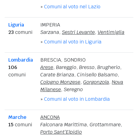
»
Comuni al voto nel Lazio
Liguria
IMPERIA
23
comuni
Sarzana
,
Sestri Levante
,
Ventimiglia
»
Comuni al voto in Liguria
Lombardia
BRESCIA
,
SONDRIO
106
Arese
,
Bareggio
,
Bresso
,
Brugherio
,
comuni
Carate Brianza
,
Cinisello Balsamo
,
Cologno Monzese
,
Gorgonzola
,
Nova
Milanese
,
Seregno
»
Comuni al voto in Lombardia
Marche
ANCONA
15
comuni
Falconara Marittima
,
Grottammare
,
Porto Sant'Elpidio