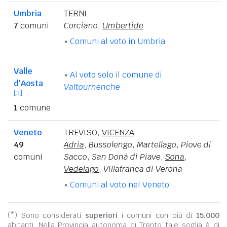
Umbria
TERNI
7
comuni
Corciano
,
Umbertide
»
Comuni al voto in Umbria
Valle
»
Al voto solo il comune di
d'Aosta
Valtournenche
[3]
1
comune
Veneto
TREVISO
,
VICENZA
49
Adria
,
Bussolengo
,
Martellago
,
Piove di
comuni
Sacco
,
San Donà di Piave
,
Sona
,
Vedelago
,
Villafranca di Verona
»
Comuni al voto nel Veneto
(*) Sono considerati
superiori
i comuni con più di
15.000
abitanti. Nella Provincia autonoma di Trento tale soglia è di