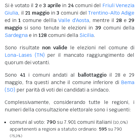
Si è votato il
2
e
3 aprile
in
24
comuni del
Friuli Venezia
Giulia
, il
21 maggio
in
3
comuni del
Trentino-Alto Adige
ed in
1
comune dellla
Valle d'Aosta
, mentre il
28
e
29
maggio
si sono tenute le elezioni in
39
comuni della
Sardegna
e in
128
comuni della
Sicilia
.
Sono risultate
non valide
le elezioni nel comune di
Lona-Lases (TN)
per il mancato raggiungimento del
quorum dei votanti.
Sono
41
i comuni andati al
ballottaggio
il 28 e 29
maggio, fra questi anche il comune inferiore di
Bema
(SO)
per parità di voti dei candidati a sindaco.
Complessivamente, considerando tutte le regioni, i
numeri della consultazione elettorale sono i seguenti:
comuni al voto:
790
su 7.901 comuni italiani
(10,0%)
appartenenti a regioni a statuto ordinario:
595
su 790
(75,3%)