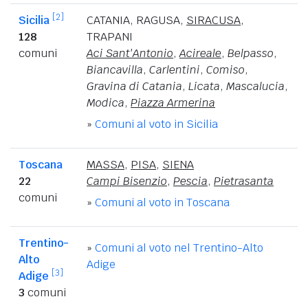
[2]
Sicilia
CATANIA
,
RAGUSA
,
SIRACUSA
,
128
TRAPANI
comuni
Aci Sant'Antonio
,
Acireale
,
Belpasso
,
Biancavilla
,
Carlentini
,
Comiso
,
Gravina di Catania
,
Licata
,
Mascalucia
,
Modica
,
Piazza Armerina
»
Comuni al voto in Sicilia
Toscana
MASSA
,
PISA
,
SIENA
22
Campi Bisenzio
,
Pescia
,
Pietrasanta
comuni
»
Comuni al voto in Toscana
Trentino-
»
Comuni al voto nel Trentino-Alto
Alto
Adige
[3]
Adige
3
comuni