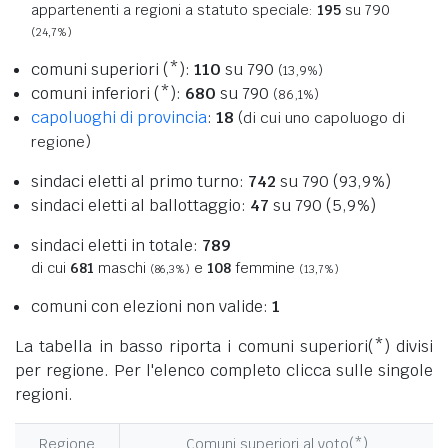
appartenenti a regioni a statuto speciale:
195
su 790
(24,7%)
comuni superiori (*):
110
su 790
(13,9%)
comuni inferiori (*):
680
su 790
(86,1%)
capoluoghi di provincia
:
18
(di cui uno capoluogo di
regione)
sindaci eletti al primo turno:
742
su 790 (93,9%)
sindaci eletti al ballottaggio:
47
su 790 (5,9%)
sindaci eletti in totale:
789
di cui
681
maschi
e
108
femmine
(86,3%)
(13,7%)
comuni con elezioni non valide:
1
La tabella in basso riporta i comuni superiori(*) divisi
per regione. Per l'elenco completo clicca sulle singole
regioni.
Regione
Comuni superiori al voto(*)