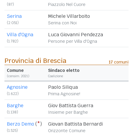
(87)
Piazzolo Nel Cuore
Serina
Michele Villarboito
(2.051)
Serina con Noi
Villa d'Ogna
Luca Giovanni Pendezza
(1.782)
Persone per Villa d'Ogna
Provincia di Brescia
17
comuni
Comune
Sindaco eletto
(censim. 2021)
Coalizione
Agnosine
Paolo Siliqua
(1.622)
Prima Agnosine!
Barghe
Giov Battista Guerra
(1.138)
Insieme per Barghe
Berzo Demo
(
*
)
Giovan Battista Bernardi
(1.525)
Orizzonte Comune