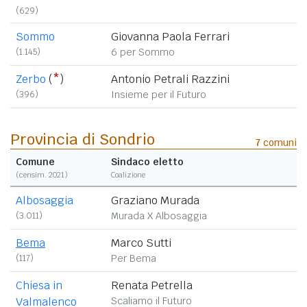
(629)
Sommo
Giovanna Paola Ferrari
(1.145)
6 per Sommo
Zerbo
(
*
)
Antonio Petrali Razzini
(396)
Insieme per il Futuro
Provincia di Sondrio
7
comuni
Comune
Sindaco eletto
(censim. 2021)
Coalizione
Albosaggia
Graziano Murada
(3.011)
Murada X Albosaggia
Bema
Marco Sutti
(117)
Per Bema
Chiesa in
Renata Petrella
Valmalenco
Scaliamo il Futuro