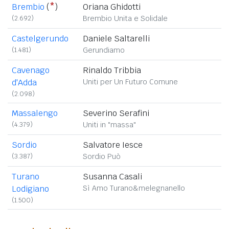
Brembio
(
*
)
Oriana Ghidotti
(2.692)
Brembio Unita e Solidale
Castelgerundo
Daniele Saltarelli
(1.481)
Gerundiamo
Cavenago
Rinaldo Tribbia
d'Adda
Uniti per Un Futuro Comune
(2.098)
Massalengo
Severino Serafini
(4.379)
Uniti in "massa"
Sordio
Salvatore Iesce
(3.387)
Sordio Può
Turano
Susanna Casali
Lodigiano
Sì Amo Turano&melegnanello
(1.500)