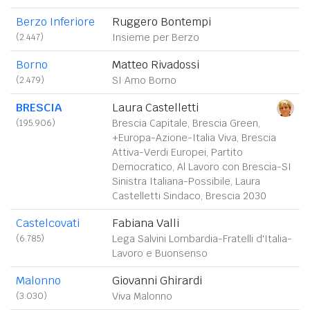
Berzo Inferiore
Ruggero Bontempi
(2.447)
Insieme per Berzo
Borno
Matteo Rivadossi
(2.479)
SI Amo Borno
BRESCIA
Laura Castelletti
(195.906)
Brescia Capitale, Brescia Green,
+Europa-Azione-Italia Viva, Brescia
Attiva-Verdi Europei, Partito
Democratico, Al Lavoro con Brescia-SI
Sinistra Italiana-Possibile, Laura
Castelletti Sindaco, Brescia 2030
Castelcovati
Fabiana Valli
(6.785)
Lega Salvini Lombardia-Fratelli d'Italia-
Lavoro e Buonsenso
Malonno
Giovanni Ghirardi
(3.030)
Viva Malonno