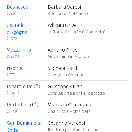
Bosnasco
Barbara Varesi
(636)
Bosnasco Nel Cuore
Castello
William Grivel
d'Agogna
La Torre Civica "più Concreta"
(1.072)
Mezzanino
Adriano Piras
(1.320)
Mezzanino in Grande
Nicorvo
Michele Ratti
(277)
Nicorvo in Comune
Pinarolo Po
(
*
)
Giuseppe Villani
(1.688)
Lista Aperta per il Progresso
Portalbera
(
*
)
Maurizio Gramegna
(1.449)
Una Nuova Portalbera
San Damiano al
Cesarino Vercesi
Colle
Il Futuro per San Damiano