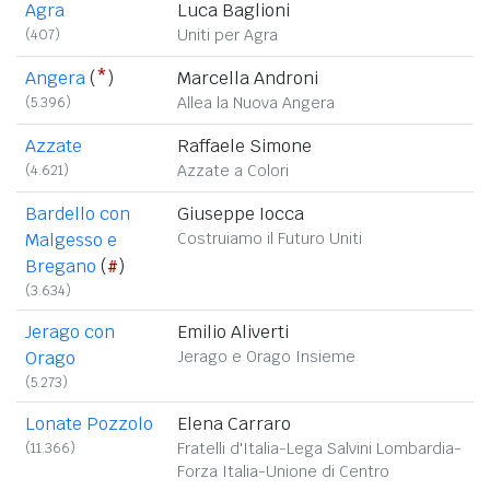
Agra
Luca Baglioni
(407)
Uniti per Agra
Angera
(
*
)
Marcella Androni
(5.396)
Allea la Nuova Angera
Azzate
Raffaele Simone
(4.621)
Azzate a Colori
Bardello con
Giuseppe Iocca
Malgesso e
Costruiamo il Futuro Uniti
Bregano
(
#
)
(3.634)
Jerago con
Emilio Aliverti
Orago
Jerago e Orago Insieme
(5.273)
Lonate Pozzolo
Elena Carraro
(11.366)
Fratelli d'Italia-Lega Salvini Lombardia-
Forza Italia-Unione di Centro