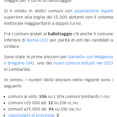
maggio per il turno di ballottaggio.
Si è votato in dodici comuni con
popolazione legale
superiore alla soglia dei 15.000 abitanti con il sistema
elettorale maggioritario a doppio turno.
Fra i comuni andati al
ballottaggio
c'è anche il comune
inferiore di
Bema (SO)
per parità di voti dei candidati a
sindaco.
Sono state le prime elezioni per
Bardello con Malgesso
e Bregano (VA)
, uno dei
nuovi comuni istituiti nel 2023
in Lombardia.
In sintesi, i numeri delle elezioni nella regione sono i
seguenti:
comuni al voto:
106
su 1.504 comuni lombardi
(7,0%)
comuni >15.000 ab:
12
su 106
(11,3%)
comuni ≤15.000 ab:
94
su 106
(88,7%)
capoluoghi di provincia
:
2