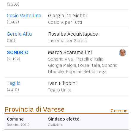
(2.350)
Cosio Valtellino
Giorgio De Giobbi
(5.482)
Cosio V. per Tutti
Gerola Alta
Rosalba Acquistapace
(161)
Insieme per Gerola
SONDRIO
Marco Scaramellini
(21.192)
Sondrio Viva!, Fratelli d'Italia
Giorgia Meloni, Forza Italia, Sondrio
Liberale, Popolari Retici, Lega
Teglio
Ivan Filippini
(4.410)
Teglio Unita
Provincia di Varese
7
comuni
Comune
Sindaco eletto
(censim. 2021)
Coalizione