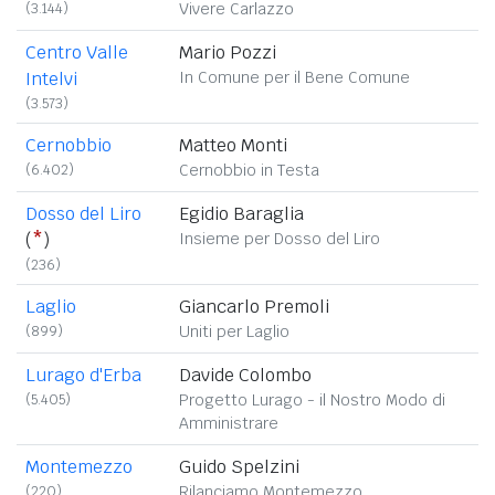
(3.144)
Vivere Carlazzo
Centro Valle
Mario Pozzi
Intelvi
In Comune per il Bene Comune
(3.573)
Cernobbio
Matteo Monti
(6.402)
Cernobbio in Testa
Dosso del Liro
Egidio Baraglia
(
*
)
Insieme per Dosso del Liro
(236)
Laglio
Giancarlo Premoli
(899)
Uniti per Laglio
Lurago d'Erba
Davide Colombo
(5.405)
Progetto Lurago - il Nostro Modo di
Amministrare
Montemezzo
Guido Spelzini
(220)
Rilanciamo Montemezzo