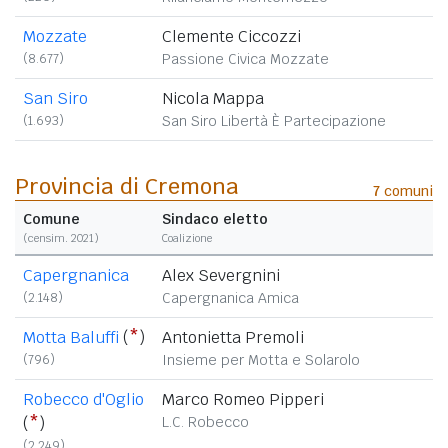
Mozzate
Clemente Ciccozzi
(8.677)
Passione Civica Mozzate
San Siro
Nicola Mappa
(1.693)
San Siro Libertà È Partecipazione
Provincia di Cremona
7
comuni
Comune
Sindaco eletto
(censim. 2021)
Coalizione
Capergnanica
Alex Severgnini
(2.148)
Capergnanica Amica
Motta Baluffi
(
*
)
Antonietta Premoli
(796)
Insieme per Motta e Solarolo
Robecco d'Oglio
Marco Romeo Pipperi
(
*
)
L.C. Robecco
(2.249)