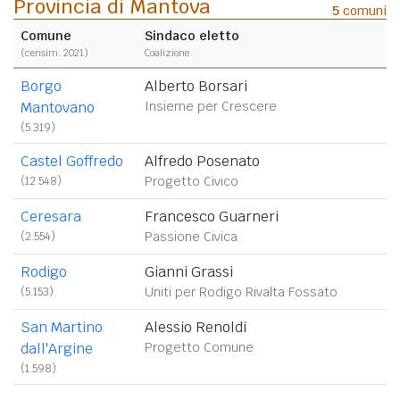
Provincia di Mantova
5
comuni
Comune
Sindaco eletto
(censim. 2021)
Coalizione
Borgo
Alberto Borsari
Mantovano
Insieme per Crescere
(5.319)
Castel Goffredo
Alfredo Posenato
(12.548)
Progetto Civico
Ceresara
Francesco Guarneri
(2.554)
Passione Civica
Rodigo
Gianni Grassi
(5.153)
Uniti per Rodigo Rivalta Fossato
San Martino
Alessio Renoldi
dall'Argine
Progetto Comune
(1.598)