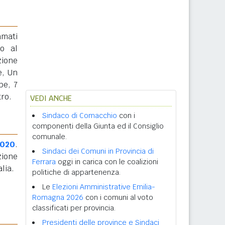
amati
to al
zione
e, Un
pe, 7
tro.
VEDI ANCHE
Sindaco di Comacchio
con i
componenti della Giunta ed il Consiglio
comunale.
2020
.
Sindaci dei Comuni in Provincia di
zione
Ferrara
oggi in carica con le coalizioni
alia.
politiche di appartenenza.
Le
Elezioni Amministrative Emilia-
Romagna 2026
con i comuni al voto
classificati per provincia.
Presidenti delle province e Sindaci