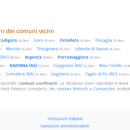
ni dei comuni vicini
Codigoro
Goro
Ostellato
Fiscaglia
16,0km
19,4km
19,5km
20,0km
Mesola
Tresignana
Jolanda di Savoia
m
25,3km
26,2km
26,3km
 (RO)
Argenta
Portomaggiore
28,1km
28,8km
29,5km
RAVENNA (RA)
Fusignano (RA)
Masi Torello
4km
31,1km
31,2km
31,
Conselice (RA)
Voghiera
Taglio di Po (RO)
m
34,4km
34,5km
34,6km
iportati i
comuni confinanti
. Le distanze sono calcolate in linea 
 Vedi l'elenco completo dei
comuni limitrofi a Comacchio
ordinat
Istituzioni Italiane
Variazioni amministrative