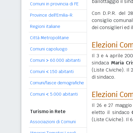
ballottaggio il si
Comuni in provincia di FE
Con D.P.R. del 28
Province dell'Emilia-R.
consiglio comunale
Regioni italiane
dei consiglieri ed
Città Metropolitane
Elezioni Co
Comuni capoluogo
Il 3 e 4 aprile 20
Comuni
>
60.000 abitanti
sindaca
Maria Cri
(Liste Civiche). I
Comuni
<
150 abitanti
di sindaco.
Comuni/fasce demografiche
Elezioni Co
Comuni
<
5.000 abitanti
Il 26 e 27 maggio
Turismo in Rete
eletto il sindaco
(Liste Civiche). Il
Associazioni di Comuni