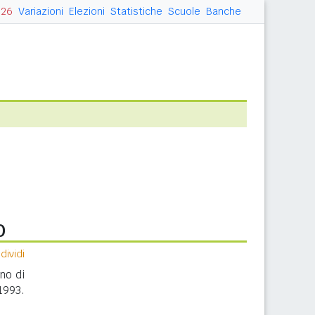
026
Variazioni
Elezioni
Statistiche
Scuole
Banche
o
ividi
nno di
1993.