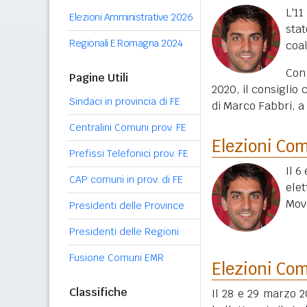
L'1
Elezioni Amministrative 2026
sta
Regionali E.Romagna 2024
coal
Con 
Pagine Utili
2020, il consiglio
Sindaci in provincia di FE
di Marco Fabbri, a
Centralini Comuni prov. FE
Elezioni Co
Prefissi Telefonici prov. FE
Il 6
CAP comuni in prov. di FE
elet
Movi
Presidenti delle Province
Presidenti delle Regioni
Fusione Comuni EMR
Elezioni Co
Classifiche
Il 28 e 29 marzo 2