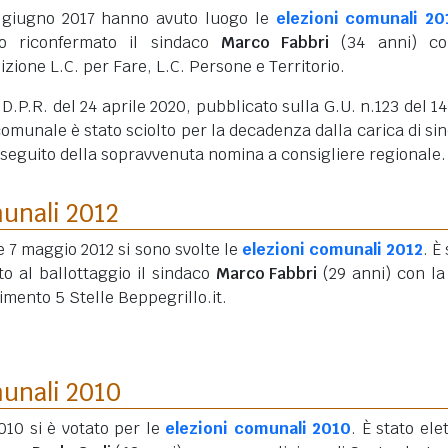
1 giugno 2017 hanno avuto luogo le
elezioni comunali 20
to riconfermato il sindaco
Marco Fabbri
(34 anni)
co
izione L.C. per Fare, L.C. Persone e Territorio.
D.P.R. del 24 aprile 2020, pubblicato sulla G.U. n.123 del 1
 comunale è stato sciolto per la decadenza dalla carica di si
 seguito della sopravvenuta nomina a consigliere regionale.
munali 2012
 e 7 maggio 2012 si sono svolte le
elezioni comunali 2012
. È
to al ballottaggio il sindaco
Marco Fabbri
(29 anni)
con la 
mento 5 Stelle Beppegrillo.it.
munali 2010
010 si è votato per le
elezioni comunali 2010
. È stato ele