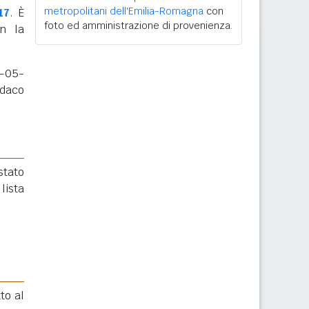
metropolitani dell'Emilia-Romagna
con
17
. È
foto ed amministrazione di provenienza.
n la
4-05-
ndaco
 stato
lista
tto al