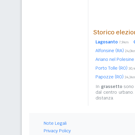
Storico elezio
Lagosanto
7,9km
Alfonsine (RA)
24,0k
Ariano nel Polesine
Porto Tolle (RO)
30,
Papozze (RO)
34,3k
In
grassetto
sono r
dal centro urbano.
distanza.
Note Legali
Privacy Policy