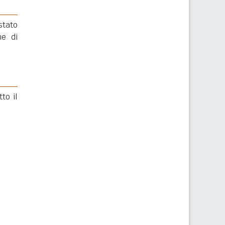
stato
e di
to il