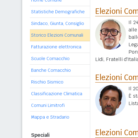
Home Comune
Elezioni Co
Statistiche Demografiche
Il 2
Sindaco, Giunta, Consiglio
all
Storico Elezioni Comunali
ball
Lega
Fatturazione elettronica
Pon
Scuole Comacchio
Lidi, Fratelli d'It
Banche Comacchio
Elezioni Co
Rischio Sismico
Il 2
Classificazione Climatica
È st
List
Comuni Limitrofi
Mappa e Stradario
Elezioni Co
Speciali