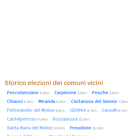
Storico elezioni dei comuni vicini
Pescolanciano
Carpinone
Pesche
4,4km
5,5km
5,6km
Chiauci
Miranda
Civitanova del Sannio
6,1km
6,9km
7,0km
Pettoranello del Molise
ISERNIA
Carovilli
8,5km
8,7km
8,7km
Castelpetroso
Roccasicura
9,0km
10,1km
Santa Maria del Molise
Frosolone
10,2km
10,7km