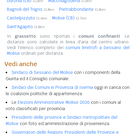
Duronia (CB)
Macchiagodena
11,0km
11,0km
Bagnoli del Trigno
Pietrabbondante
12,8km
12,8km
Castelpizzuto
Molise (CB)
13,4km
13,7km
Sant'Agapito
13,8km
In
grassetto
sono riportati i
comuni confinanti
. Le
distanze sono calcolate in linea d'aria dal centro urbano.
Vedi l'elenco completo dei
comuni limitrofi a Sessano del
Molise
ordinati per distanza.
Vedi anche
Sindaco di Sessano del Molise
con i componenti della
Giunta ed il Consiglio comunale.
Sindaci dei Comuni in Provincia di Isernia
oggi in carica con
le coalizioni politiche di appartenenza.
Le
Elezioni Amministrative Molise 2026
con i comuni al
voto classificati per provincia.
Presidenti delle province e Sindaci metropolitani del
Molise
con foto ed amministrazione di provenienza.
Governatori delle Regioni, Presidenti delle Province e