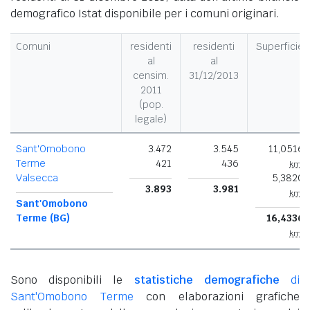
demografico Istat disponibile per i comuni originari.
Comuni
residenti
residenti
Superficie
al
al
censim.
31/12/2013
2011
(pop.
legale)
Sant'Omobono
3.472
3.545
11,0516
Terme
421
436
km²
Valsecca
5,3820
3.893
3.981
km²
Sant'Omobono
Terme (BG)
16,4336
km²
Sono disponibili le
statistiche demografiche
di
Sant'Omobono Terme
con elaborazioni grafiche