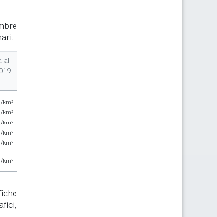
embre
nari.
 al
2019
./
km²
./
km²
./
km²
./
km²
./
km²
./
km²
fiche
fici,