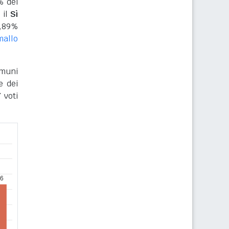
% dei
 il
Sì
,89%
allo
omuni
e dei
 voti