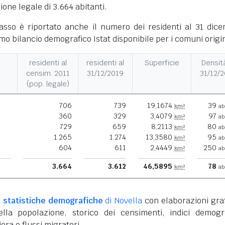
one legale di 3.664 abitanti.
basso è riportato anche il numero dei residenti al 31 dic
imo bilancio demografico Istat disponibile per i comuni origi
residenti al
residenti al
Superficie
Densità
censim. 2011
31/12/2019
31/12/
(pop. legale)
706
739
19,1674
39
km²
ab
360
329
3,4079
97
km²
ab
729
659
8,2113
80
km²
ab
1.265
1.274
13,3580
95
km²
ab
604
611
2,4449
250
km²
ab
3.664
3.612
46,5895
78
km²
ab
e
statistiche demografiche
di Novella
con elaborazioni gra
lla popolazione, storico dei censimenti, indici demogra
era e flussi migratori.