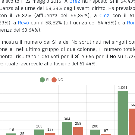
 è svolto il 22 maggio 2016. A
Brez
ha risposto
Sì
il 54,43
luenza alle urne del 58,38% degli aventi diritto. Ha prevalso
on il 76,82% (affluenza del 55,84%), a
Cloz
con il 61
,33%), a
Revò
con il 58,52% (affluenza del 64,45%) e a
Rom
luenza del 63,64%).
o mostra il numero dei Sì e dei No scrutinati nei singoli c
ione e, nell'ultimo gruppo di due colonne, il numero total
ente, risultano 1.061 voti per il
Sì
e 666 per il
No
su 1.727
centuale favorevole alla fusione del 61,44%.