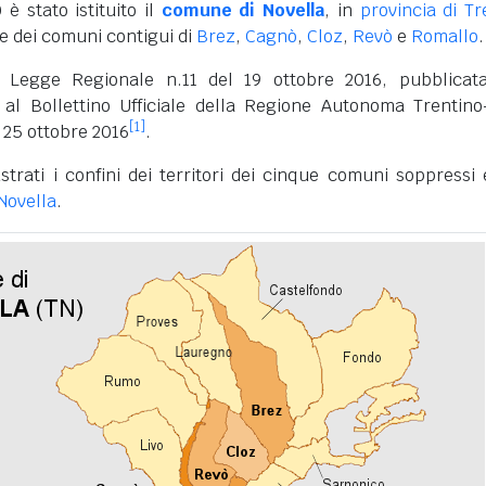
 è stato istituito il
comune di Novella
, in
provincia di Tr
e dei comuni contigui di
Brez
,
Cagnò
,
Cloz
,
Revò
e
Romallo
.
 Legge Regionale n.11 del 19 ottobre 2016, pubblicat
al Bollettino Ufficiale della Regione Autonoma Trentino
[1]
l 25 ottobre 2016
.
strati i confini dei territori dei cinque comuni soppressi 
 Novella
.