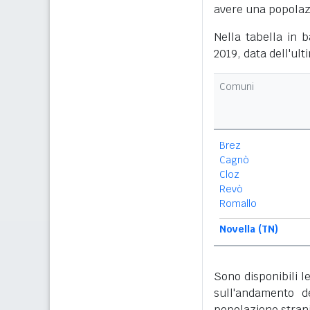
avere una popolazi
Nella tabella in 
2019, data dell'ult
Comuni
Brez
Cagnò
Cloz
Revò
Romallo
Novella (TN)
Sono disponibili l
sull'andamento de
popolazione strani