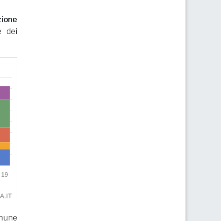
zione
e dei
omune