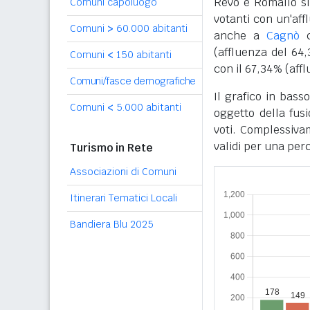
Revò e Romallo si
Comuni capoluogo
votanti con un'aff
Comuni
>
60.000 abitanti
anche a
Cagnò
c
(affluenza del 64
Comuni
<
150 abitanti
con il 67,34% (aff
Comuni/fasce demografiche
Il grafico in bass
Comuni
<
5.000 abitanti
oggetto della fus
voti. Complessivam
validi per una per
Turismo in Rete
Associazioni di Comuni
Itinerari Tematici Locali
Bandiera Blu 2025