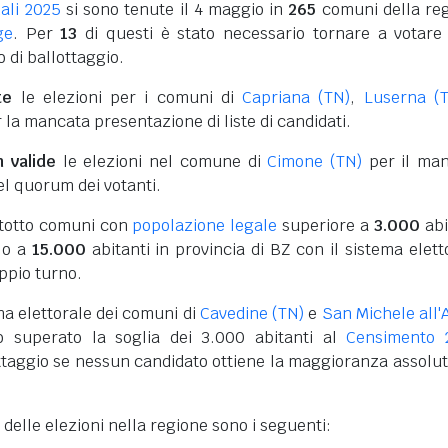
ali 2025
si sono tenute il 4 maggio in
265
comuni della re
ge
. Per
13
di questi è stato necessario tornare a votare 
 di ballottaggio.
te
le elezioni per i comuni di
Capriana (TN)
,
Luserna (
 la mancata presentazione di liste di candidati.
n valide
le elezioni nel comune di
Cimone (TN)
per il ma
l quorum dei votanti.
entotto comuni con
popolazione legale
superiore a
3.000
abi
N o a
15.000
abitanti in provincia di BZ con il sistema elett
ppio turno.
ema elettorale dei comuni di
Cavedine (TN)
e
San Michele all'
o superato la soglia dei 3.000 abitanti al
Censimento 
ttaggio se nessun candidato ottiene la maggioranza assolut
i delle elezioni nella regione sono i seguenti: