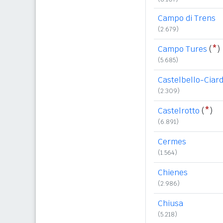
Campo di Trens
(2.679)
Campo Tures
(
*
)
(5.685)
Castelbello-Ciar
(2.309)
Castelrotto
(
*
)
(6.891)
Cermes
(1.564)
Chienes
(2.986)
Chiusa
(5.218)