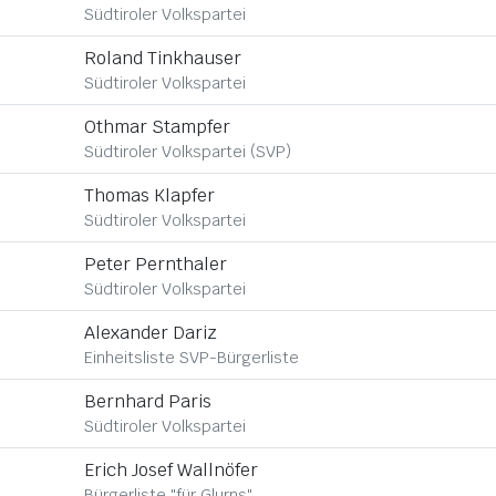
Südtiroler Volkspartei
Roland Tinkhauser
Südtiroler Volkspartei
Othmar Stampfer
Südtiroler Volkspartei (SVP)
Thomas Klapfer
Südtiroler Volkspartei
Peter Pernthaler
Südtiroler Volkspartei
Alexander Dariz
Einheitsliste SVP-Bürgerliste
Bernhard Paris
Südtiroler Volkspartei
Erich Josef Wallnöfer
Bürgerliste "für Glurns"