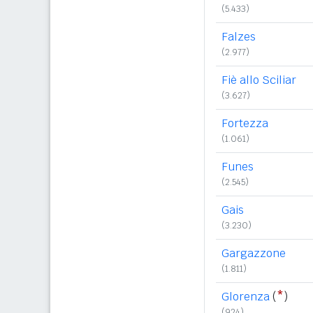
(5.433)
Falzes
(2.977)
Fiè allo Sciliar
(3.627)
Fortezza
(1.061)
Funes
(2.545)
Gais
(3.230)
Gargazzone
(1.811)
Glorenza
(
*
)
(924)