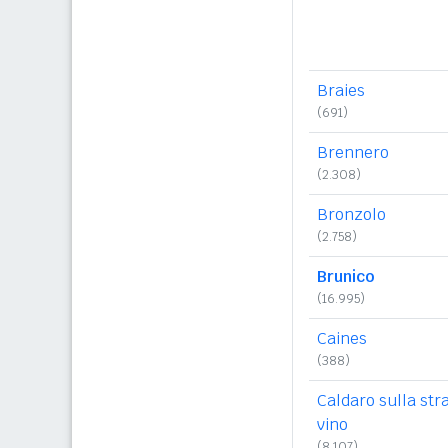
Braies
(691)
Brennero
(2.308)
Bronzolo
(2.758)
Brunico
(16.995)
Caines
(388)
Caldaro sulla str
vino
(8.107)