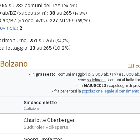
265
su 282 comuni del TAA
(94,0%)
0 ab/BZ
:
38
su 265
(o 3.000 ab/TN)
(14,3%)
0 ab/BZ
:
227
su 265
(o 3.000 ab/TN)
(85,7%)
ovincia
:
2
 primo turno:
251
su 265
(94,7%)
 ballottaggio:
13
su 265 (10,2%)
 Bolzano
111
co
- in
grassetto
i comuni maggiori di 3.000 ab. (TN) e 15.000 ab.
- sono
sottolineati
i comuni al
ballott
- in
MAIUSCOLO
i capoluoghi di prov
- fra parentesi la
popolazione legale al censimento
Sindaco eletto
Coalizione
Charlotte Oberberger
Südtiroler Volkspartei
Georg Profanter