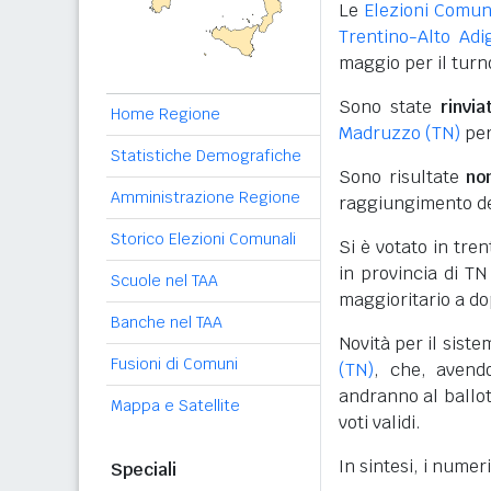
Le
Elezioni Comun
Trentino-Alto Adi
maggio per il turno
Sono state
rinvia
Home Regione
Madruzzo (TN)
per
Statistiche Demografiche
Sono risultate
no
Amministrazione Regione
raggiungimento de
Storico Elezioni Comunali
Si è votato in tr
in provincia di T
Scuole nel TAA
maggioritario a do
Banche nel TAA
Novità per il sist
Fusioni di Comuni
(TN)
, che, avend
andranno al ballo
Mappa e Satellite
voti validi.
In sintesi, i numer
Speciali