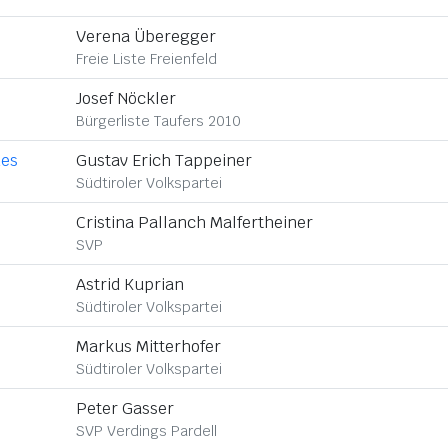
Verena Überegger
Freie Liste Freienfeld
Josef Nöckler
Bürgerliste Taufers 2010
des
Gustav Erich Tappeiner
Südtiroler Volkspartei
Cristina Pallanch Malfertheiner
SVP
Astrid Kuprian
Südtiroler Volkspartei
Markus Mitterhofer
Südtiroler Volkspartei
Peter Gasser
SVP Verdings Pardell