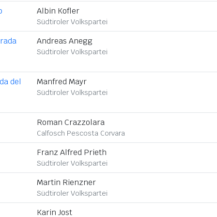
o
Albin Kofler
Südtiroler Volkspartei
trada
Andreas Anegg
Südtiroler Volkspartei
ada del
Manfred Mayr
Südtiroler Volkspartei
Roman Crazzolara
Calfosch Pescosta Corvara
Franz Alfred Prieth
Südtiroler Volkspartei
Martin Rienzner
Südtiroler Volkspartei
Karin Jost