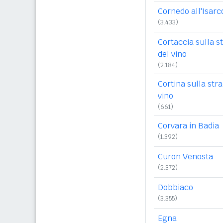
Cornedo all'Isarc
(3.433)
Cortaccia sulla s
del vino
(2.184)
Cortina sulla str
vino
(661)
Corvara in Badia
(1.392)
Curon Venosta
(2.372)
Dobbiaco
(3.355)
Egna