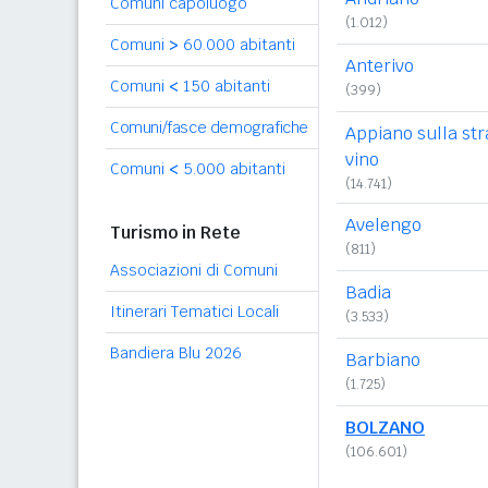
Comuni capoluogo
(1.012)
Comuni
>
60.000 abitanti
Anterivo
Comuni
<
150 abitanti
(399)
Comuni/fasce demografiche
Appiano sulla str
vino
Comuni
<
5.000 abitanti
(14.741)
Avelengo
Turismo in Rete
(811)
Associazioni di Comuni
Badia
Itinerari Tematici Locali
(3.533)
Bandiera Blu 2026
Barbiano
(1.725)
BOLZANO
(106.601)